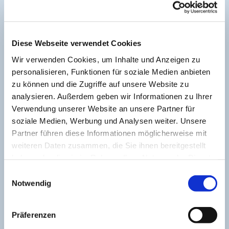
Junger Frauentreff - JFT
Kirchenchor
Diese Webseite verwendet Cookies
Wir verwenden Cookies, um Inhalte und Anzeigen zu
Seniorenfrühstück
personalisieren, Funktionen für soziale Medien anbieten
zu können und die Zugriffe auf unsere Website zu
Posaunenchor
analysieren. Außerdem geben wir Informationen zu Ihrer
Verwendung unserer Website an unsere Partner für
soziale Medien, Werbung und Analysen weiter. Unsere
Partner führen diese Informationen möglicherweise mit
weiteren Daten zusammen, die Sie ihnen bereitgestellt
haben oder die sie im Rahmen Ihrer Nutzung der Dienste
gesammelt haben.
Einwilligungsauswahl
Notwendig
Präferenzen