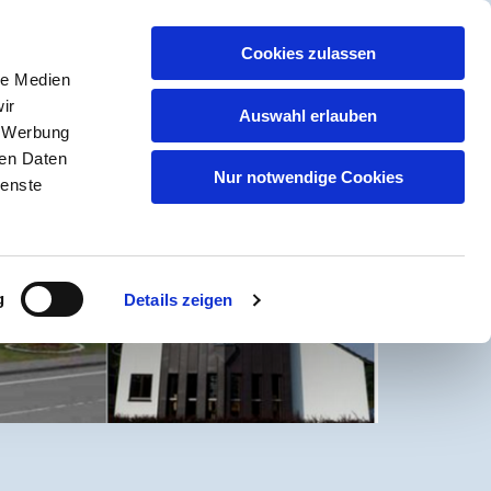
KIRCHEN
Cookies zulassen
le Medien
ir
Auswahl erlauben
, Werbung
ren Daten
Nur notwendige Cookies
ienste
g
Details zeigen